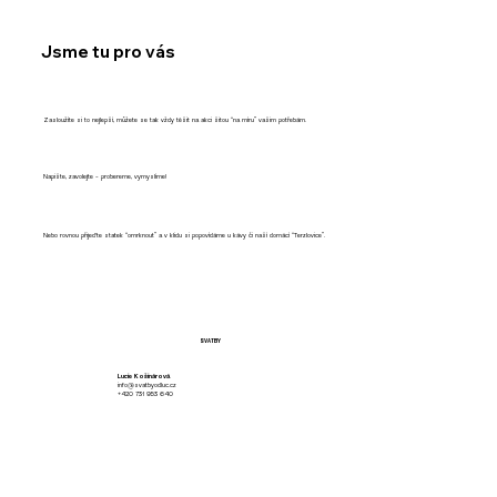
Jsme tu pro vás
Zasloužíte si to nejlepší, můžete se tak vždy těšit na akci šitou “na míru” vašim potřebám.
Napište, zavolejte - probereme, vymyslíme!
Nebo rovnou přijeďte statek “omrknout” a v klidu si popovídáme u kávy či naší domácí “Terzlovice”.
SVATBY
Lucie Košinárová
info@svatbyodluc.cz
+420 731 953 640