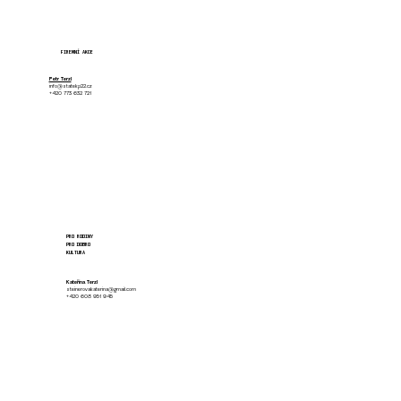
FIREMNÍ AKCE
Petr Terzl
info@statekp22.cz
+420 773 632 721
PRO RODINY
PRO DOBRO
KULTURA
Kateřina Terzl
steinerovakaterina@gmail.com
+420 608 951 945