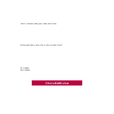
Místo k setkávání, sdílení, práci, svatbě, radosti i klidu.
Na louce plné květin a slunce, nebo ve stínu vzrostlých stromů.
Jak si přejete.
My to zařídíme.
Chci vědět více