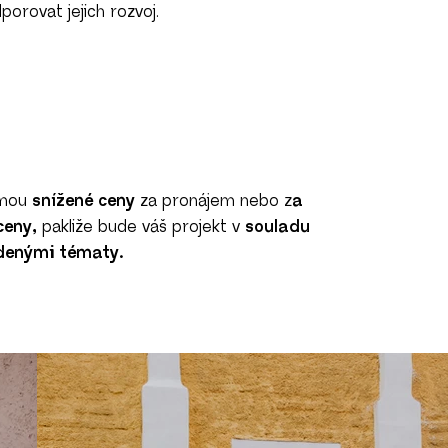
orovat jejich rozvoj.
rmou
snížené ceny
za pronájem nebo z
a
ceny,
pakliže bude váš projekt v
souladu
denými tématy.