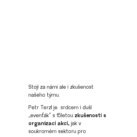
Stojí za námi ale i zkušenost
našeho týmu.
Petr Terzl je srdcem i duší
„evenťák“ s 15letou
zkušeností s
organizací akcí,
jak v
soukromém sektoru pro