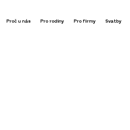
Proč u nás
Pro rodiny
Pro firmy
Svatby