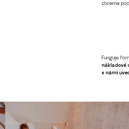
chceme podp
Funguje fo
nákladové 
s námi uve