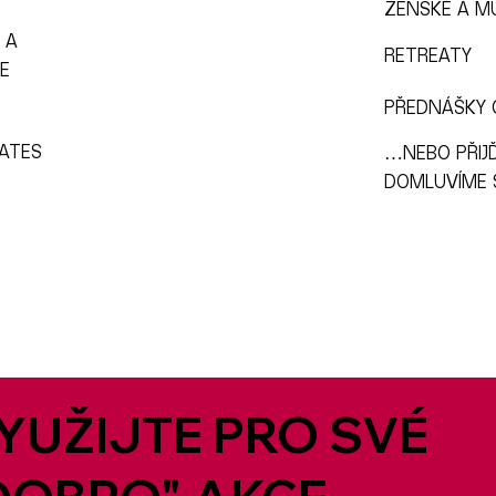
ŽENSKÉ A M
 A
RETREATY
E
PŘEDNÁŠKY 
LATES
…NEBO PŘIJ
DOMLUVÍME 
YUŽIJTE PRO SVÉ