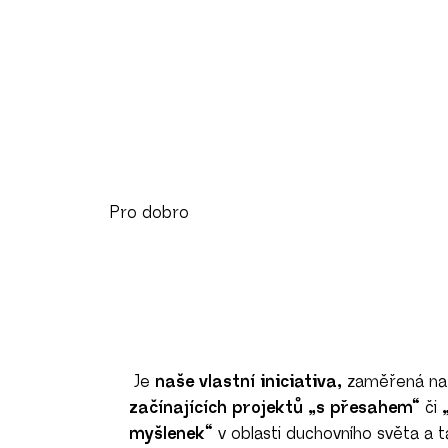
Pro dobro
Je
naše vlastní iniciativa,
zaměřená n
začínajících projektů
„s přesahem“
či
myšlenek“
v oblasti duchovního světa a t