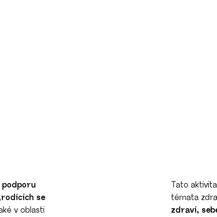
a
podporu
Tato aktivit
„rodících se
témata zdr
aké v oblasti
zdraví, seb