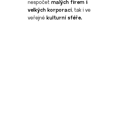
nespočet
malých firem i
velkých korporací
, tak i ve
veřejné
kulturní sféře.